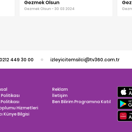
Gezmek Olsun
Gez
Gezmek Olsun - 30 03 2024
Gezme
0212 449 30 00
izleyicitemsilci@tv360.com.tr
sal
Reklam
k Politikası
İletişim
Politikası
Ben Bilirim Programına Katıl
Toplumu Hizmetleri
ı Künye Bilgisi