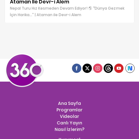
Ataman İle Devr-i Alem
Nepal Turu Hız Kesmeden Devam Ediyor! 🌎 “Dünya Gezmek
İçin Harika…” | Ataman ile Devr-i Alem
Ana Sayfa
Programlar
Videolar
Canlı Yayın
Nasıl İzlerim?