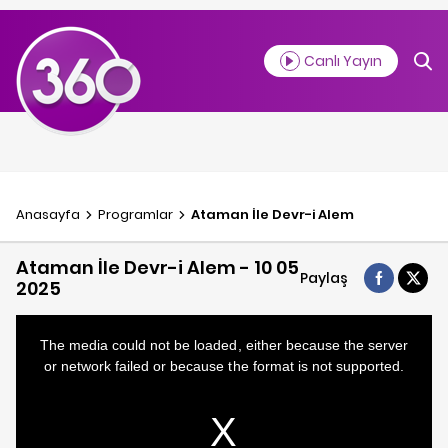
Canlı Yayın
Anasayfa
Programlar
Ataman İle Devr-i Alem
Ataman İle Devr-i Alem - 10 05
Paylaş
2025
This
is
a
The media could not be loaded, either because the server
modal
window.
or network failed or because the format is not supported.