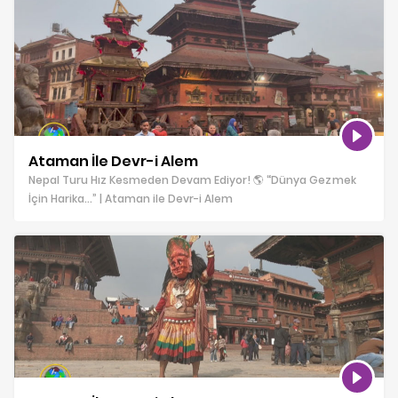
Ataman İle Devr-i Alem
Nepal Turu Hız Kesmeden Devam Ediyor! 🌎 “Dünya Gezmek
İçin Harika…” | Ataman ile Devr-i Alem