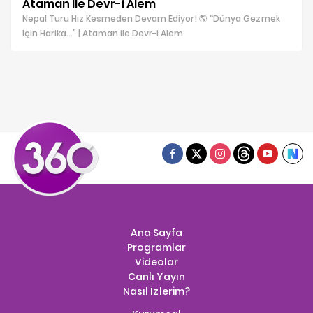
Ataman İle Devr-i Alem
Nepal Turu Hız Kesmeden Devam Ediyor! 🌎 “Dünya Gezmek
İçin Harika…” | Ataman ile Devr-i Alem
Ana Sayfa
Programlar
Videolar
Canlı Yayın
Nasıl İzlerim?