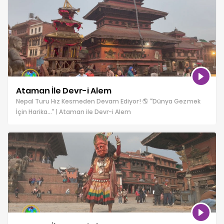
Ataman İle Devr-i Alem
Nepal Turu Hız Kesmeden Devam Ediyor! 🌎 “Dünya Gezmek
İçin Harika…” | Ataman ile Devr-i Alem