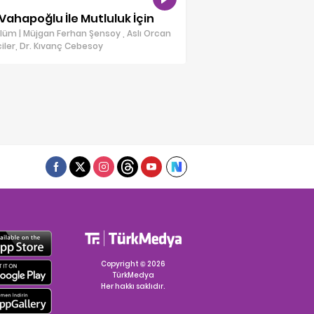
Vahapoğlu İle Mutluluk İçin
lüm | Müjgan Ferhan Şensoy , Aslı Orcan
ciler, Dr. Kıvanç Cebesoy
Copyright © 2026
TürkMedya
Her hakkı saklıdır.