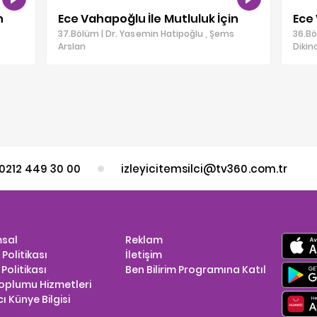
n
Ece Vahapoğlu İle Mutluluk İçin
Ece 
37.Bölüm | Dr. Yasemin Hatipoğlu , Şems
36.Bö
Arslan
Dikin
0212 449 30 00
izleyicitemsilci@tv360.com.tr
sal
Reklam
k Politikası
İletişim
Politikası
Ben Bilirim Programına Katıl
Toplumu Hizmetleri
ı Künye Bilgisi