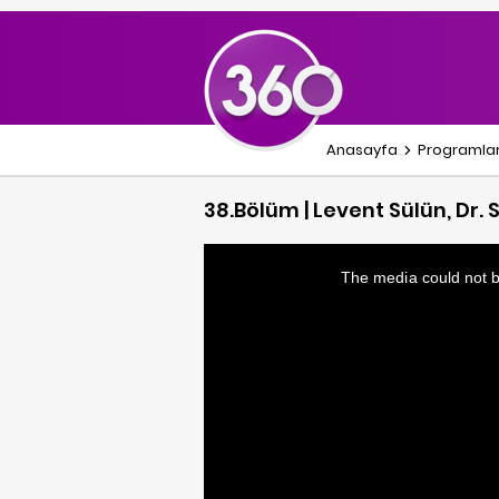
Anasayfa
Programla
38.Bölüm | Levent Sülün, Dr
This
is
a
The media could not be
modal
window.