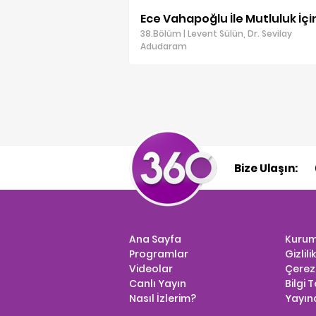
Ece Vahapoğlu İle Mutluluk İçi
38.Bölüm | Levent Sülün, Dr. Sevilay
Adudaram
Bize Ulaşın:
Ana Sayfa
Kurum
Programlar
Gizlili
Videolar
Çerez 
Canlı Yayın
Bilgi 
Nasıl İzlerim?
Yayınc