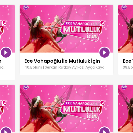
n
Ece Vahapoğlu İle Mutluluk İçin
Ece 
ncı,
40.Bölüm | Serkan Rutkay Ayıköz, Ayça Kaya
39.Bö