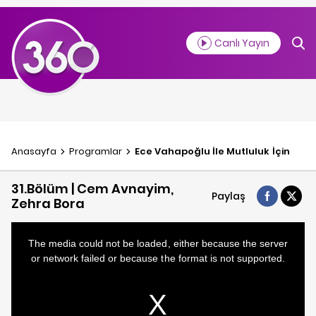
Canlı Yayın
Anasayfa
Programlar
Ece Vahapoğlu İle Mutluluk İçin
31.Bölüm | Cem Avnayim,
Paylaş
Zehra Bora
This
is
a
The media could not be loaded, either because the server
modal
window.
or network failed or because the format is not supported.