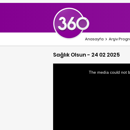
Anasayfa
Arşiv Prog
Sağlık Olsun - 24 02 2025
This
is
a
The media could not be
modal
window.