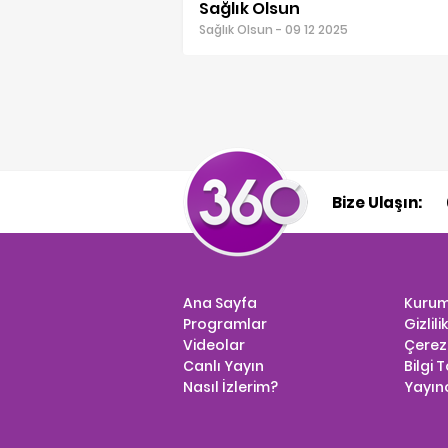
Sağlık Olsun
Sağlık Olsun - 09 12 2025
Bize Ulaşın:
Ana Sayfa
Kurum
Programlar
Gizlili
Videolar
Çerez 
Canlı Yayın
Bilgi 
Nasıl İzlerim?
Yayınc