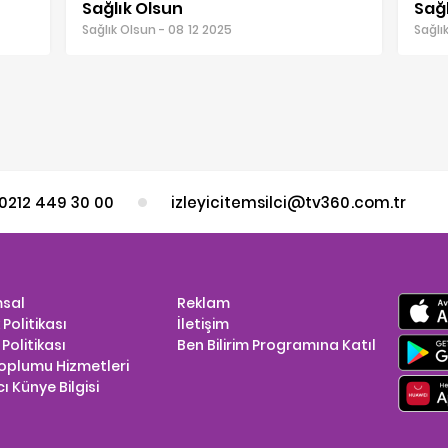
Sağlık Olsun
Sağl
Sağlık Olsun - 08 12 2025
Sağlı
0212 449 30 00
izleyicitemsilci@tv360.com.tr
sal
Reklam
k Politikası
İletişim
Politikası
Ben Bilirim Programına Katıl
Toplumu Hizmetleri
ı Künye Bilgisi