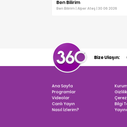
Ben Bilirim
Ben Bilirim | Alper Ateş | 30 06 2026
Bize Ulaşın:
Ana Sayfa
Kurum
Programlar
Gizlili
Videolar
Çerez 
Canlı Yayın
Bilgi 
Nasıl İzlerim?
Yayınc