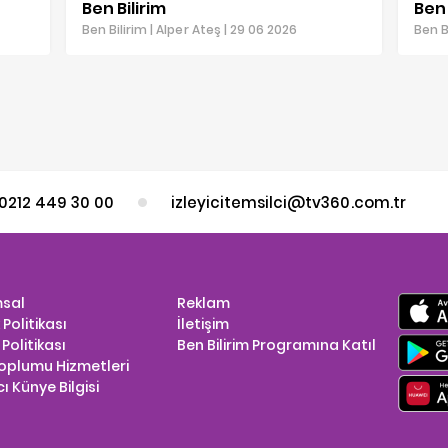
Ben Bilirim
Ben 
Ben Bilirim | Alper Ateş | 29 06 2026
Ben B
0212 449 30 00
izleyicitemsilci@tv360.com.tr
sal
Reklam
k Politikası
İletişim
Politikası
Ben Bilirim Programına Katıl
Toplumu Hizmetleri
ı Künye Bilgisi