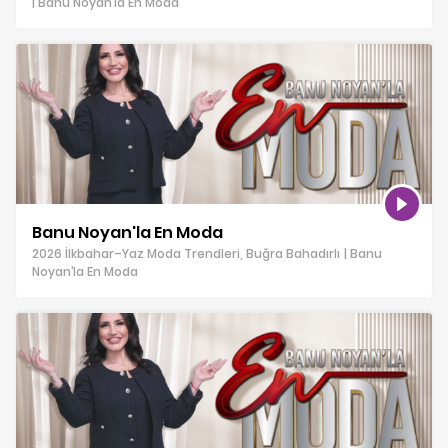
| Banu Noyan’la En Moda
Banu Noyan'la En Moda
2026 İlkbahar–Yaz Moda Trendleri, Buğra Bahadırlı | Banu
Noyan’la En Moda