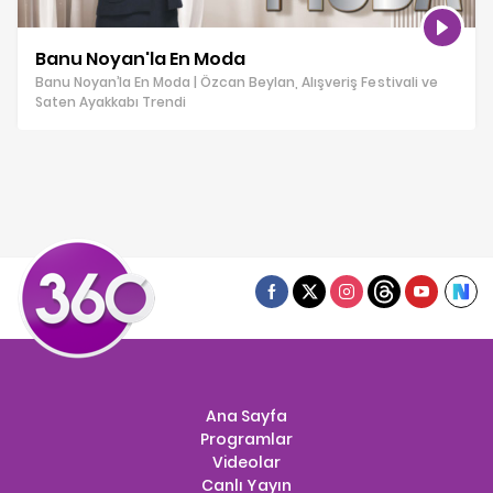
Banu Noyan'la En Moda
Banu Noyan’la En Moda | Özcan Beylan, Alışveriş Festivali ve
Saten Ayakkabı Trendi
Ana Sayfa
Programlar
Videolar
Canlı Yayın