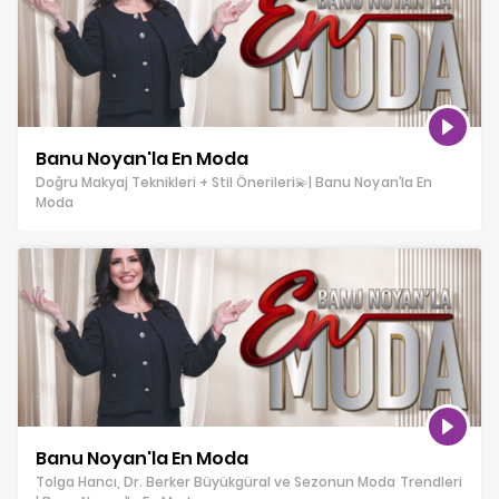
Banu Noyan'la En Moda
Doğru Makyaj Teknikleri + Stil Önerileri💫| Banu Noyan’la En
Moda
Banu Noyan'la En Moda
Tolga Hancı, Dr. Berker Büyükgüral ve Sezonun Moda Trendleri