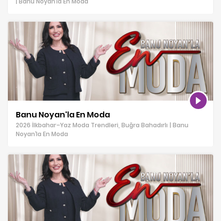
| Banu Noyan’la En Moda
Banu Noyan'la En Moda
2026 İlkbahar–Yaz Moda Trendleri, Buğra Bahadırlı | Banu
Noyan’la En Moda