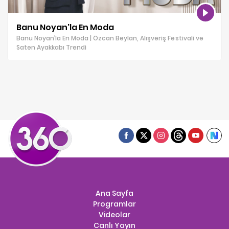
Banu Noyan'la En Moda
Banu Noyan’la En Moda | Özcan Beylan, Alışveriş Festivali ve
Saten Ayakkabı Trendi
Ana Sayfa
Programlar
Videolar
Canlı Yayın