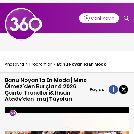
Canlı Yayın
Anasayfa
Programlar
Banu Noyan'la En Moda
Banu Noyan’la En Moda | Mine
Ölmez'den Burçlar & 2026
Paylaş
Çanta Trendleri& İhsan
Ataöv'den İmaj Tüyoları