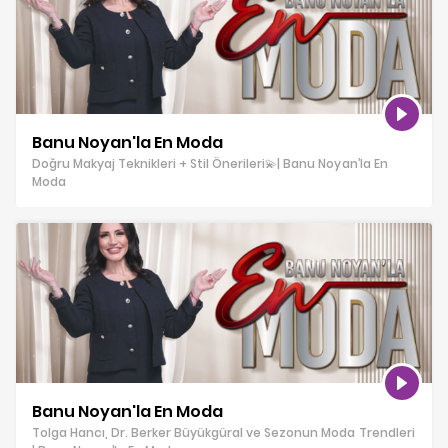
Banu Noyan'la En Moda
Doğru Makyaj Teknikleri + Stil Önerileri💫| Banu Noyan’la En
Moda
Banu Noyan'la En Moda
Tolga Hancı, Dr. Berker Büyükgüral ve Sezonun Moda Trendleri