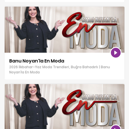
Banu Noyan'la En Moda
2026 İlkbahar–Yaz Moda Trendleri, Buğra Bahadırlı | Banu
Noyan’la En Moda