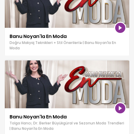
Banu Noyan'la En Moda
Doğru Makyaj Teknikleri + Stil Önerileri💫| Banu Noyan’la En
Moda
Banu Noyan'la En Moda
Tolga Hancı, Dr. Berker Büyükgüral ve Sezonun Moda Trendleri
| Banu Noyan’la En Moda