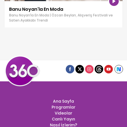
Banu Noyan'la En Moda
Banu Noyan’la En Moda | Özcan Beylan, Alışveriş Festivali ve
Saten Ayakkabı Trendi
Ana Sayfa
Programlar
Videolar
Canlı Yayın
Nasıl İzlerim?