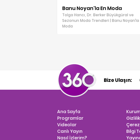
Banu Noyan'la En Moda
Tolga Hancı, Dr. Berker Büyükgüral ve
Sezonun Moda Trendleri | Banu Noyan’la
Moda
Bize Ulaşın:
Ana Sayfa
Kurum
Programlar
Gizlili
Videolar
Çerez 
Canlı Yayın
Bilgi 
Nasıl İzlerim?
Yayınc