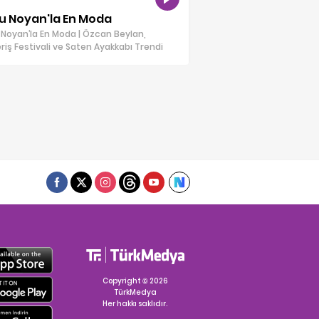
u Noyan'la En Moda
Noyan’la En Moda | Özcan Beylan,
eriş Festivali ve Saten Ayakkabı Trendi
Copyright © 2026
TürkMedya
Her hakkı saklıdır.