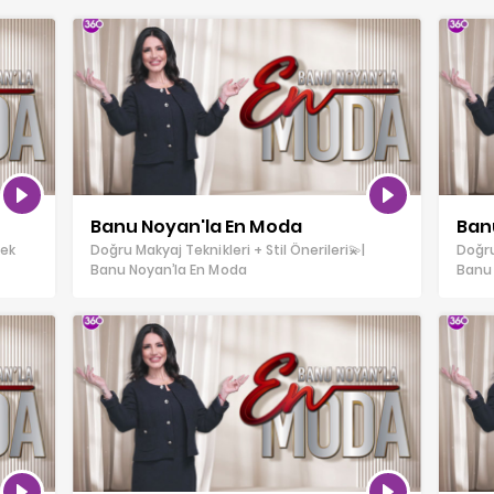
Banu Noyan'la En Moda
Ban
kek
Doğru Makyaj Teknikleri + Stil Önerileri💫|
Doğru
Banu Noyan’la En Moda
Banu 