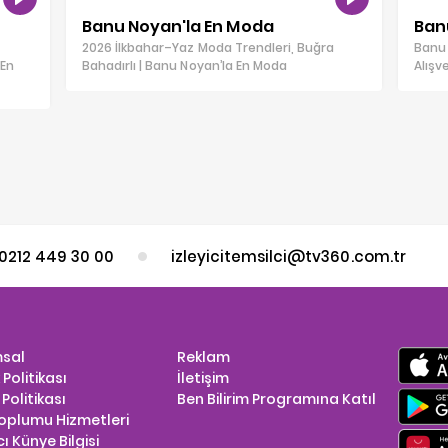
Banu Noyan'la En Moda
Ban
2026 İlkbahar–Yaz Moda Trendleri, Buğra
Banu 
 En
Bahadırlı | Banu Noyan’la En Moda
Alışv
0212 449 30 00
izleyicitemsilci@tv360.com.tr
sal
Reklam
k Politikası
İletişim
Politikası
Ben Bilirim Programına Katıl
Toplumu Hizmetleri
ı Künye Bilgisi