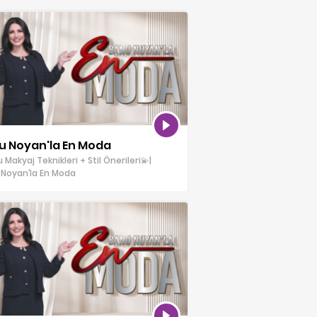
u Noyan'la En Moda
 Makyaj Teknikleri + Stil Önerileri💫|
Noyan’la En Moda