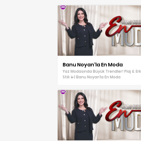
Banu Noyan'la En Moda
Yaz Modasında Büyük Trendler! Plaj & Er
Stili 💫| Banu Noyan’la En Moda