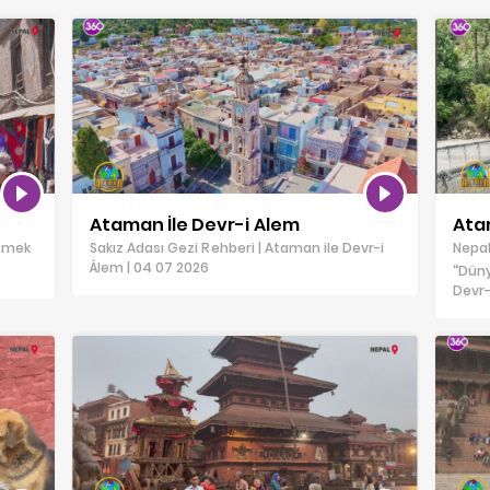
Ataman İle Devr-i Alem
Ata
ezmek
Sakız Adası Gezi Rehberi | Ataman ile Devr-i
Nepal
Âlem | 04 07 2026
“Düny
Devr-