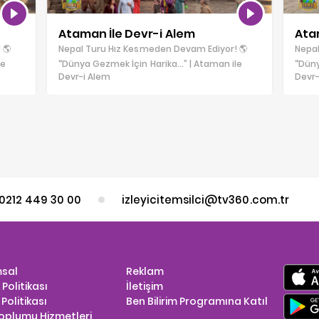
Ataman İle Devr-i Alem
Ata
 🌎
Nepal Turu Hız Kesmeden Devam Ediyor! 🌎
Nepal
le
“Dünya Gezmek İçin Harika…” | Ataman ile
“Düny
Devr-i Alem
Devr-
0212 449 30 00
izleyicitemsilci@tv360.com.tr
sal
Reklam
k Politikası
İletişim
Politikası
Ben Bilirim Programına Katıl
Toplumu Hizmetleri