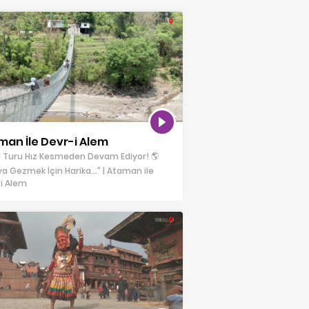
man İle Devr-i Alem
 Turu Hız Kesmeden Devam Ediyor! 🌎
a Gezmek İçin Harika…” | Ataman ile
i Alem