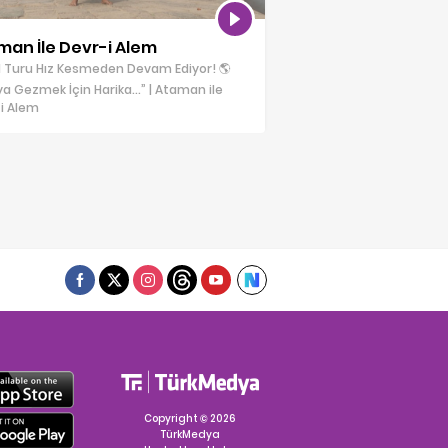
man İle Devr-i Alem
 Turu Hız Kesmeden Devam Ediyor! 🌎
a Gezmek İçin Harika…” | Ataman ile
i Alem
Copyright © 2026
TürkMedya