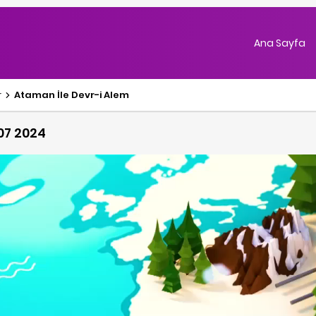
Ana Sayfa
r
Ataman İle Devr-i Alem
07 2024