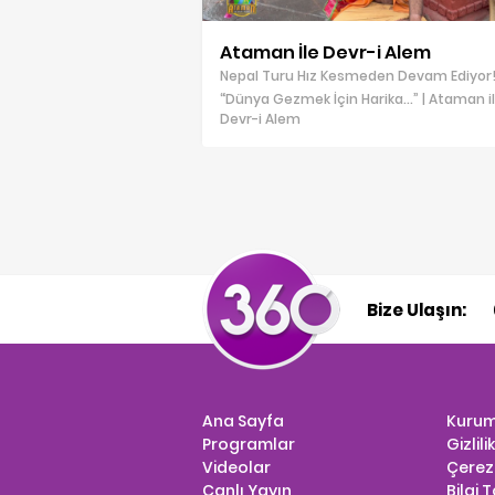
Ataman İle Devr-i Alem
Nepal Turu Hız Kesmeden Devam Ediyor!
“Dünya Gezmek İçin Harika…” | Ataman i
Devr-i Alem
Bize Ulaşın:
Ana Sayfa
Kurum
Programlar
Gizlili
Videolar
Çerez 
Canlı Yayın
Bilgi 