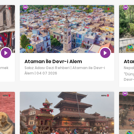
Ataman İle Devr-i Alem
Ata
ezmek
Sakız Adası Gezi Rehberi | Ataman ile Devr-i
Nepal
Âlem | 04 07 2026
“Düny
Devr-