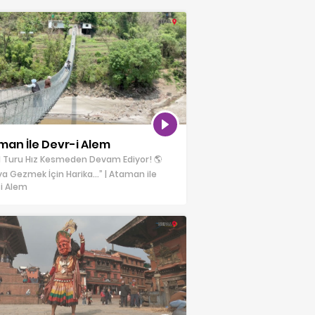
man İle Devr-i Alem
 Turu Hız Kesmeden Devam Ediyor! 🌎
a Gezmek İçin Harika…” | Ataman ile
i Alem