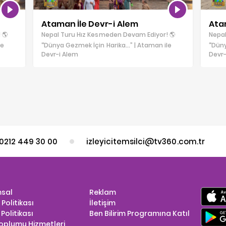
Ataman İle Devr-i Alem
Ata
 🌎
Nepal Turu Hız Kesmeden Devam Ediyor! 🌎
Nepal
le
“Dünya Gezmek İçin Harika…” | Ataman ile
“Düny
Devr-i Alem
Devr-
0212 449 30 00
izleyicitemsilci@tv360.com.tr
sal
Reklam
k Politikası
İletişim
Politikası
Ben Bilirim Programına Katıl
Toplumu Hizmetleri