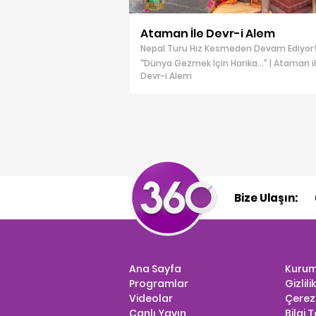
Ataman İle Devr-i Alem
Nepal Turu Hız Kesmeden Devam Ediyor!
“Dünya Gezmek İçin Harika…” | Ataman i
Devr-i Alem
Bize Ulaşın:
Ana Sayfa
Kurum
Programlar
Gizlili
Videolar
Çerez 
Canlı Yayın
Bilgi 