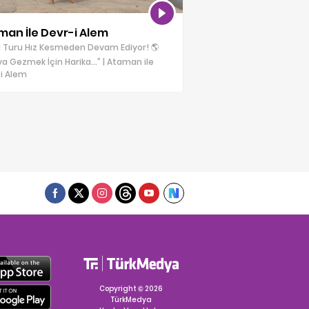
man İle Devr-i Alem
 Turu Hız Kesmeden Devam Ediyor! 🌎
a Gezmek İçin Harika…” | Ataman ile
i Alem
Copyright © 2026
TürkMedya