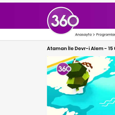
Anasayfa
Programla
Ataman İle Devr-i Alem - 15