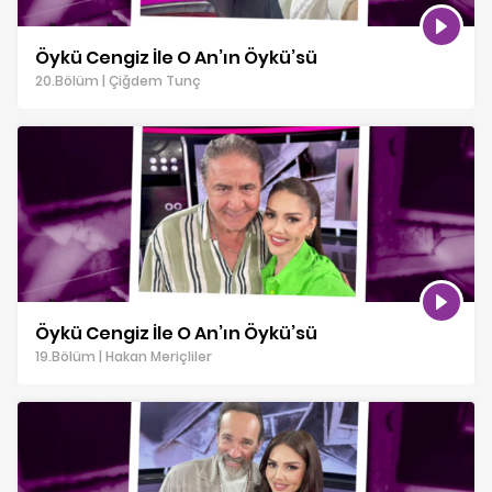
Öykü Cengiz İle O An’ın Öykü’sü
20.Bölüm | Çiğdem Tunç
Öykü Cengiz İle O An’ın Öykü’sü
19.Bölüm | Hakan Meriçliler