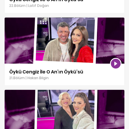
22.Bölüm | Latif Doğan
Öykü Cengiz İle O An’ın Öykü’sü
21.Bölüm | Hakan Bilgin