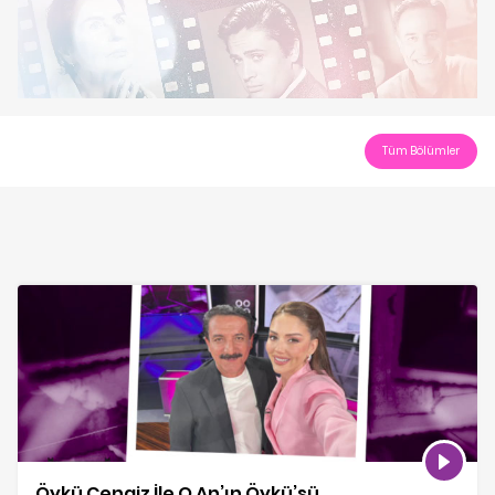
Play
Video
Tüm Bölümler
Öykü Cengiz İle O An’ın Öykü’sü