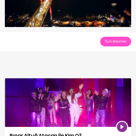
Play
Video
Tüm Bölümler
Pınar Altuğ Atacan İle Kim O?