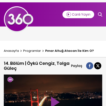
Canlı Yayın
Anasayfa
Programlar
Pınar Altuğ Atacan İle Kim O?
14. Bölüm | Öykü Cengiz, Tolga
Paylaş
Güleç